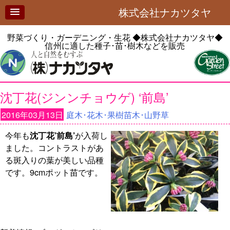
株式会社ナカツタヤ
野菜づくり・ガーデニング・生花
◆株式会社ナカツタヤ◆
信州に適した種子･苗･樹木などを販売
沈丁花(ジンンチョウゲ) ‘前島’
2016年03月13日
庭木･花木･果樹苗木･山野草
今年も
沈丁花’前島’
が入荷し
ました。コントラストがあ
る斑入りの葉が美しい品種
です。9cmポット苗です。