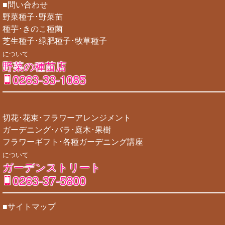
■問い合わせ
野菜種子･野菜苗
種芋･きのこ種菌
芝生種子･緑肥種子･牧草種子
について
野菜の種苗店
0263-33-1085
切花･花束･フラワーアレンジメント
ガーデニング･バラ･庭木･果樹
フラワーギフト･各種ガーデニング講座
について
ガーデンストリート
0263-37-5800
■サイトマップ