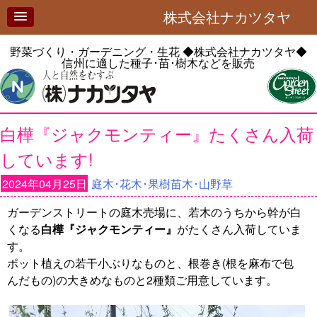
株式会社ナカツタヤ
野菜づくり・ガーデニング・生花
◆株式会社ナカツタヤ◆
信州に適した種子･苗･樹木などを販売
白樺『ジャクモンティー』たくさん入荷
しています!
2024年04月25日
庭木･花木･果樹苗木･山野草
ガーデンストリートの庭木売場に、若木のうちから幹が白
くなる
白樺『ジャクモンティー』
がたくさん入荷していま
す。
ポット植えの若干小ぶりなものと、根巻き(根を麻布で包
んだもの)の大きめなものと2種類ご用意しています。