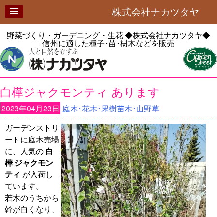
株式会社ナカツタヤ
野菜づくり・ガーデニング・生花
◆株式会社ナカツタヤ◆
信州に適した種子･苗･樹木などを販売
白樺ジャクモンティ あります
2023年04月23日
庭木･花木･果樹苗木･山野草
ガーデンストリ
ートに庭木売場
に、人気の
白
樺 ジャクモン
ティ
が入荷し
ています。
若木のうちから
幹が白くなり、