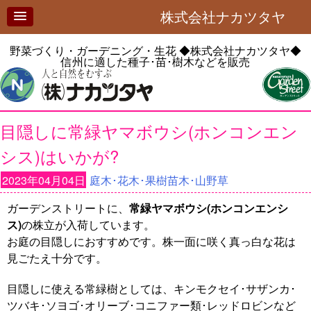
株式会社ナカツタヤ
野菜づくり・ガーデニング・生花
◆株式会社ナカツタヤ◆
信州に適した種子･苗･樹木などを販売
目隠しに常緑ヤマボウシ(ホンコンエン
シス)はいかが?
2023年04月04日
庭木･花木･果樹苗木･山野草
ガーデンストリートに、
常緑ヤマボウシ(ホンコンエンシ
ス)
の株立が入荷しています。
お庭の目隠しにおすすめです。株一面に咲く真っ白な花は
見ごたえ十分です。
目隠しに使える常緑樹としては、キンモクセイ･サザンカ･
ツバキ･ソヨゴ･オリーブ･コニファー類･レッドロビンなど