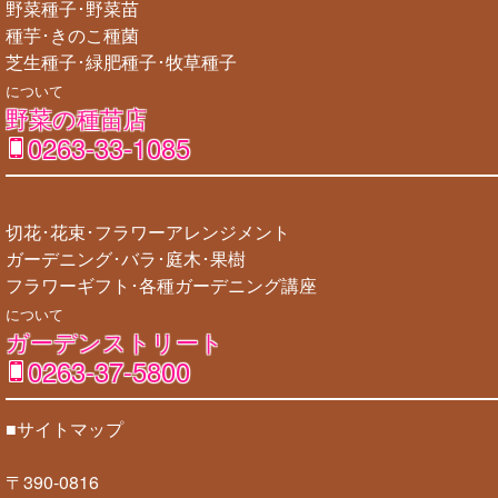
野菜種子･野菜苗
種芋･きのこ種菌
芝生種子･緑肥種子･牧草種子
について
野菜の種苗店
0263-33-1085
切花･花束･フラワーアレンジメント
ガーデニング･バラ･庭木･果樹
フラワーギフト･各種ガーデニング講座
について
ガーデンストリート
0263-37-5800
■サイトマップ
〒390-0816