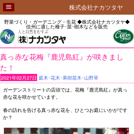
株式会社ナカツタヤ
野菜づくり・ガーデニング・生花
◆株式会社ナカツタヤ◆
信州に適した種子･苗･樹木などを販売
真っ赤な花梅『鹿児島紅』が咲きまし
た！
2021年02月27日
庭木･花木･果樹苗木･山野草
ガーデンストリートの店頭では、花梅『鹿児島紅』が真っ
赤な花を咲かせています。
春の訪れを告げる真っ赤な花を、ひとつお庭にいかがです
か？