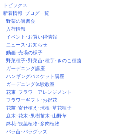
トピックス
新着情報･ブログ一覧
野菜の講習会
入荷情報
イベント･お買い得情報
ニュース･お知らせ
動画･売場の様子
野菜種子･野菜苗･種芋･きのこ種菌
ガーデニング講座
ハンギングバスケット講座
ガーデニング体験教室
花束･フラワーアレンジメント
フラワーギフト･お祝花
花苗･寄せ植え･球根･草花種子
庭木･花木･果樹苗木･山野草
鉢花･観葉植物･多肉植物
バラ苗･バラグッズ