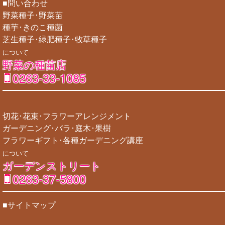
■問い合わせ
野菜種子･野菜苗
種芋･きのこ種菌
芝生種子･緑肥種子･牧草種子
について
野菜の種苗店
0263-33-1085
切花･花束･フラワーアレンジメント
ガーデニング･バラ･庭木･果樹
フラワーギフト･各種ガーデニング講座
について
ガーデンストリート
0263-37-5800
■サイトマップ