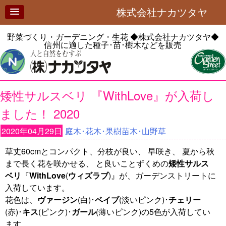
株式会社ナカツタヤ
野菜づくり・ガーデニング・生花
◆株式会社ナカツタヤ◆
信州に適した種子･苗･樹木などを販売
矮性サルスベリ 『WithLove』が入荷し
ました！ 2020
2020年04月29日
庭木･花木･果樹苗木･山野草
草丈60cmとコンパクト、分枝が良い、 早咲き、 夏から秋
まで長く花を咲かせる、 と良いことずくめの
矮性サルス
ベリ
『
WithLove
(
ウィズラブ
)』が、ガーデンストリートに
入荷しています。
花色は、
ヴァージン
(白)･
ベイブ
(淡いピンク)･
チェリー
(赤)･
キス
(ピンク)･
ガール
(薄いピンク)の5色が入荷してい
ます。