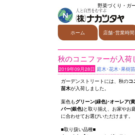
野菜づくり・ガ
ホーム
店舗･営業時間
秋のコニファーが入荷
2019年09月28日
庭木･花木･果樹
ガーデンストリートには、秋の
コ
苗木
が入荷しました。
葉色も
グリーン(緑色)･オーレア(黄
バー(銀色)
と取り揃え、お家やお
に合わせてお選びいただけます。
■取り扱い品種■