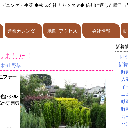
ーデニング・生花
◆株式会社ナカツタヤ◆
信州に適した種子･
営業カレンダー
地図･アクセス
会社情報
動
新着
しました！
トピ
新着
苗木･山野草
野
ニファー
入
イ
ニ
色)･シル
動
庭の雰囲気
野
ガ
ハ