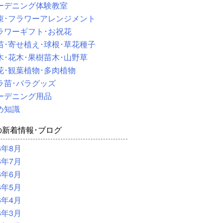
ーデニング体験教室
束･フラワーアレンジメント
ラワーギフト･お祝花
苗･寄せ植え･球根･草花種子
木･花木･果樹苗木･山野草
花･観葉植物･多肉植物
ラ苗･バラグッズ
ーデニング用品
め知識
の新着情報･ブログ
6年8月
6年7月
6年6月
6年5月
6年4月
6年3月