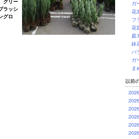
、グリー
ガ
プラッシ
花
ングロ
フ
花
庭
鉢
バ
ガ
ま
以前
202
202
202
202
202
202