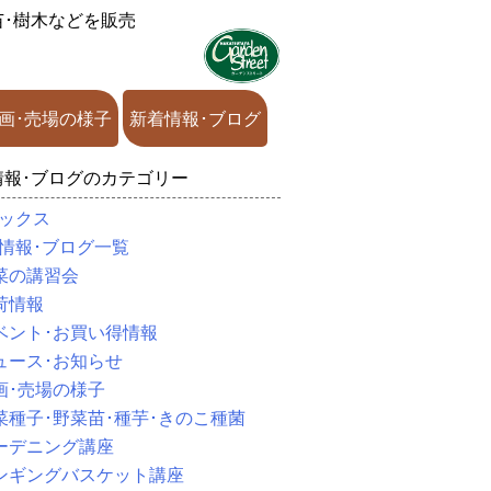
苗･樹木などを販売
画･売場の様子
新着情報･ブログ
情報･ブログのカテゴリー
ックス
情報･ブログ一覧
菜の講習会
荷情報
ベント･お買い得情報
ュース･お知らせ
画･売場の様子
菜種子･野菜苗･種芋･きのこ種菌
ーデニング講座
ンギングバスケット講座