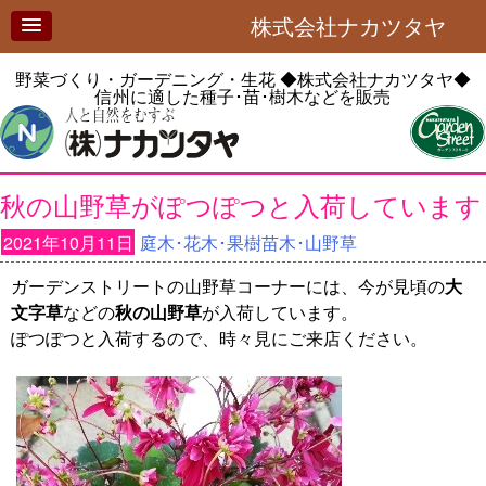
株式会社ナカツタヤ
野菜づくり・ガーデニング・生花
◆株式会社ナカツタヤ◆
信州に適した種子･苗･樹木などを販売
秋の山野草がぽつぽつと入荷しています
2021年10月11日
庭木･花木･果樹苗木･山野草
ガーデンストリートの山野草コーナーには、今が見頃の
大
文字草
などの
秋の山野草
が入荷しています。
ぽつぽつと入荷するので、時々見にご来店ください。