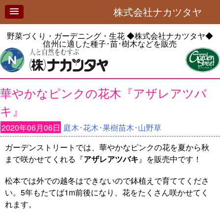
株式会社ナカツタヤ
野菜づくり・ガーデニング・生花
◆株式会社ナカツタヤ◆
信州に適した種子･苗･樹木などを販売
華やかなピンクの花木『アザレアツバ
キ』
2020年06月06日
庭木･花木･果樹苗木･山野草
ガーデンストリートでは、華やかなピンクの花を夏から秋
まで咲かせてくれる『
アザレアツバキ
』を販売中です！
松本では外での越冬はできないので鉢植えで育ててくださ
い。5年もたてば1m前後になり、花をたくさん咲かせてく
れます。