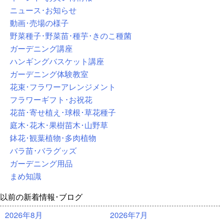
ニュース･お知らせ
動画･売場の様子
野菜種子･野菜苗･種芋･きのこ種菌
ガーデニング講座
ハンギングバスケット講座
ガーデニング体験教室
花束･フラワーアレンジメント
フラワーギフト･お祝花
花苗･寄せ植え･球根･草花種子
庭木･花木･果樹苗木･山野草
鉢花･観葉植物･多肉植物
バラ苗･バラグッズ
ガーデニング用品
まめ知識
以前の新着情報･ブログ
2026年8月
2026年7月