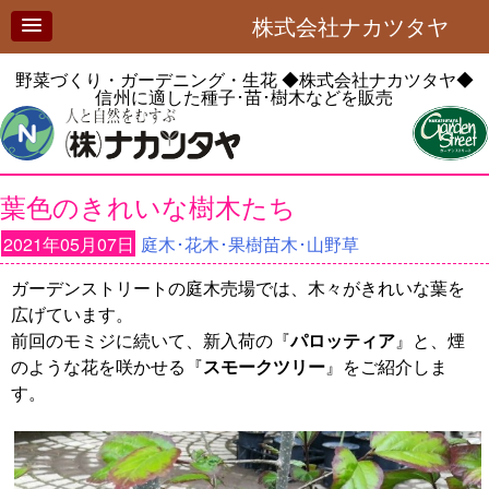
株式会社ナカツタヤ
野菜づくり・ガーデニング・生花
◆株式会社ナカツタヤ◆
信州に適した種子･苗･樹木などを販売
葉色のきれいな樹木たち
2021年05月07日
庭木･花木･果樹苗木･山野草
ガーデンストリートの庭木売場では、木々がきれいな葉を
広げています。
前回のモミジに続いて、新入荷の『
パロッティア
』と、煙
のような花を咲かせる『
スモークツリー
』をご紹介しま
す。