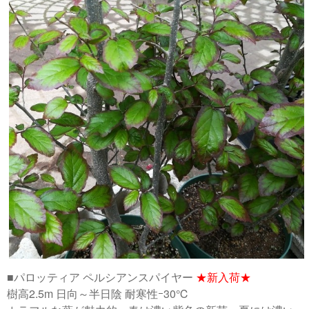
■パロッティア ペルシアンスパイヤー
★新入荷★
樹高2.5m 日向～半日陰 耐寒性ｰ30℃