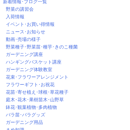
新着情報･ブログ一覧
野菜の講習会
入荷情報
イベント･お買い得情報
ニュース･お知らせ
動画･売場の様子
野菜種子･野菜苗･種芋･きのこ種菌
ガーデニング講座
ハンギングバスケット講座
ガーデニング体験教室
花束･フラワーアレンジメント
フラワーギフト･お祝花
花苗･寄せ植え･球根･草花種子
庭木･花木･果樹苗木･山野草
鉢花･観葉植物･多肉植物
バラ苗･バラグッズ
ガーデニング用品
まめ知識