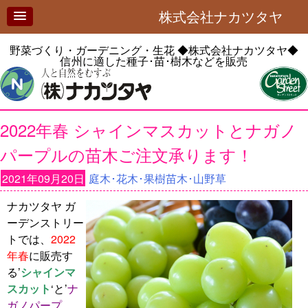
株式会社ナカツタヤ
野菜づくり・ガーデニング・生花
◆株式会社ナカツタヤ◆
信州に適した種子･苗･樹木などを販売
2022年春 シャインマスカットとナガノ
パープルの苗木ご注文承ります！
2021年09月20日
庭木･花木･果樹苗木･山野草
ナカツタヤ ガ
ーデンストリー
トでは、
2022
年春
に販売す
る’
シャインマ
スカット
‘と’
ナ
ガノパープ