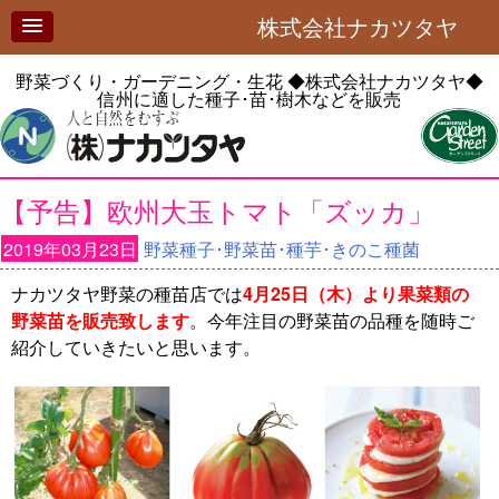
株式会社ナカツタヤ
野菜づくり・ガーデニング・生花
◆株式会社ナカツタヤ◆
信州に適した種子･苗･樹木などを販売
【予告】欧州大玉トマト「ズッカ」
2019年03月23日
野菜種子･野菜苗･種芋･きのこ種菌
ナカツタヤ野菜の種苗店では
4月25日（木）より果菜類の
野菜苗を販売致します
。今年注目の野菜苗の品種を随時ご
紹介していきたいと思います。