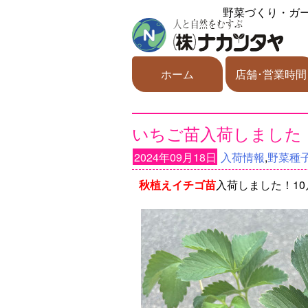
野菜づくり・ガ
ホーム
店舗･営業時間
いちご苗入荷しました
2024年09月18日
入荷情報
,
野菜種子
秋植えイチゴ苗
入荷しました！1