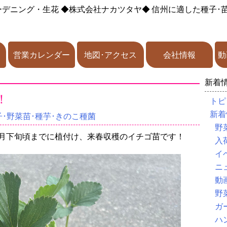
ーデニング・生花
◆株式会社ナカツタヤ◆
信州に適した種子･
営業カレンダー
地図･アクセス
会社情報
動
新着
！
トピ
新着
･野菜苗･種芋･きのこ種菌
野
0月下旬頃までに植付け、来春収穫のイチゴ苗です！
入
イ
ニ
動
野
ガ
ハ