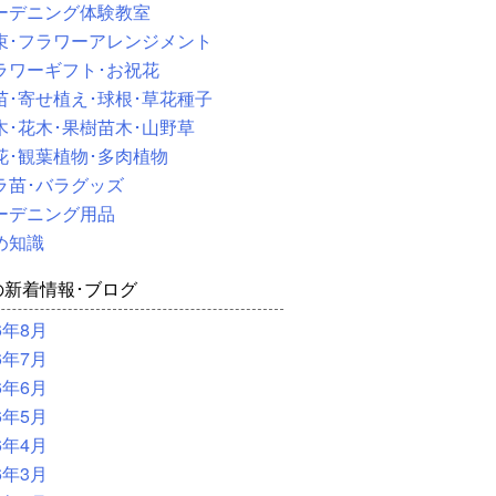
ーデニング体験教室
束･フラワーアレンジメント
ラワーギフト･お祝花
苗･寄せ植え･球根･草花種子
木･花木･果樹苗木･山野草
花･観葉植物･多肉植物
ラ苗･バラグッズ
ーデニング用品
め知識
の新着情報･ブログ
6年8月
6年7月
6年6月
6年5月
6年4月
6年3月