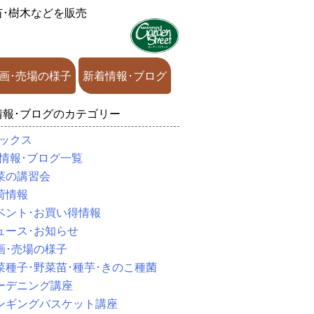
苗･樹木などを販売
画･売場の様子
新着情報･ブログ
情報･ブログのカテゴリー
ックス
情報･ブログ一覧
菜の講習会
荷情報
ベント･お買い得情報
ュース･お知らせ
画･売場の様子
菜種子･野菜苗･種芋･きのこ種菌
ーデニング講座
ンギングバスケット講座