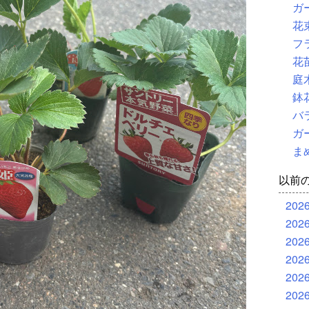
ガ
花
フ
花
庭
鉢
バ
ガ
ま
以前
202
202
202
202
202
202