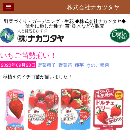
株式会社ナカツタヤ
野菜づくり・ガーデニング・生花
◆株式会社ナカツタヤ◆
信州に適した種子･苗･樹木などを販売
いちご苗勢揃い！
2023年09月28日
野菜種子･野菜苗･種芋･きのこ種菌
秋植えのイチゴ苗が揃いました！