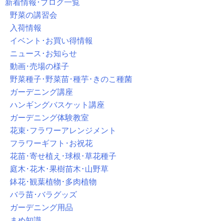
新着情報･ブログ一覧
野菜の講習会
入荷情報
イベント･お買い得情報
ニュース･お知らせ
動画･売場の様子
野菜種子･野菜苗･種芋･きのこ種菌
ガーデニング講座
ハンギングバスケット講座
ガーデニング体験教室
花束･フラワーアレンジメント
フラワーギフト･お祝花
花苗･寄せ植え･球根･草花種子
庭木･花木･果樹苗木･山野草
鉢花･観葉植物･多肉植物
バラ苗･バラグッズ
ガーデニング用品
まめ知識