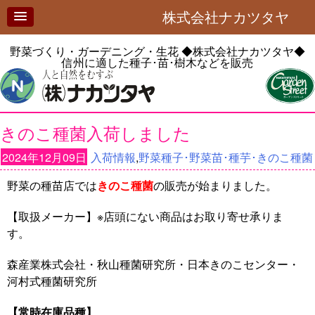
株式会社ナカツタヤ
野菜づくり・ガーデニング・生花
◆株式会社ナカツタヤ◆
信州に適した種子･苗･樹木などを販売
きのこ種菌入荷しました
2024年12月09日
入荷情報
,
野菜種子･野菜苗･種芋･きのこ種菌
野菜の種苗店では
きのこ種菌
の販売が始まりました。
【取扱メーカー】※店頭にない商品はお取り寄せ承りま
す。
森産業株式会社・秋山種菌研究所・日本きのこセンター・
河村式種菌研究所
【常時在庫品種】