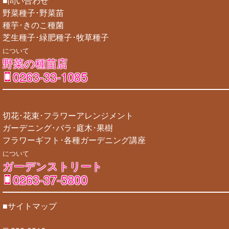
■問い合わせ
野菜種子･野菜苗
種芋･きのこ種菌
芝生種子･緑肥種子･牧草種子
について
野菜の種苗店
0263-33-1085
切花･花束･フラワーアレンジメント
ガーデニング･バラ･庭木･果樹
フラワーギフト･各種ガーデニング講座
について
ガーデンストリート
0263-37-5800
■サイトマップ