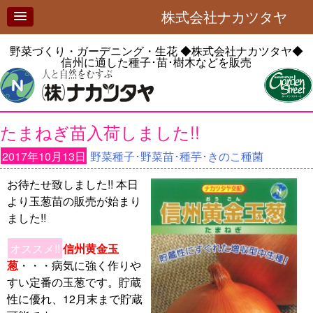
株式会社ナカツタヤ
野菜づくり・ガーデニング・生花
◆株式会社ナカツタヤ◆
信州に適した種子･苗･樹木などを販売
たまねぎ苗入荷しました!!
2017年10月13日
野菜種子･野菜苗･種芋･きのこ種菌
お待たせ致しました!! 本日
より玉葱苗の販売が始まり
ました!!
オススメ!!
信州黄金玉
葱
・・・病気に強く作りや
すい定番の玉葱です。貯蔵
性に優れ、12月末まで貯蔵