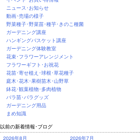
ニュース･お知らせ
動画･売場の様子
野菜種子･野菜苗･種芋･きのこ種菌
ガーデニング講座
ハンギングバスケット講座
ガーデニング体験教室
花束･フラワーアレンジメント
フラワーギフト･お祝花
花苗･寄せ植え･球根･草花種子
庭木･花木･果樹苗木･山野草
鉢花･観葉植物･多肉植物
バラ苗･バラグッズ
ガーデニング用品
まめ知識
以前の新着情報･ブログ
2026年8月
2026年7月