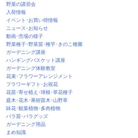
野菜の講習会
入荷情報
イベント･お買い得情報
ニュース･お知らせ
動画･売場の様子
野菜種子･野菜苗･種芋･きのこ種菌
ガーデニング講座
ハンギングバスケット講座
ガーデニング体験教室
花束･フラワーアレンジメント
フラワーギフト･お祝花
花苗･寄せ植え･球根･草花種子
庭木･花木･果樹苗木･山野草
鉢花･観葉植物･多肉植物
バラ苗･バラグッズ
ガーデニング用品
まめ知識