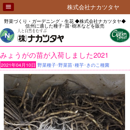
株式会社ナカツタヤ
野菜づくり・ガーデニング・生花
◆株式会社ナカツタヤ◆
信州に適した種子･苗･樹木などを販売
みょうがの苗が入荷しました2021
2021年04月10日
野菜種子･野菜苗･種芋･きのこ種菌