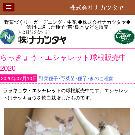
株式会社ナカツタヤ
野菜づくり・ガーデニング・生花
◆株式会社ナカツタヤ◆
信州に適した種子･苗･樹木などを販売
らっきょう・エシャレット球根販売中
2020
2020年07月10日
野菜種子･野菜苗･種芋･きのこ種菌
ラッキョウ・エシャレット
の球根販売中です。エシャレッ
トはラッキョウを軟白栽培したものです。