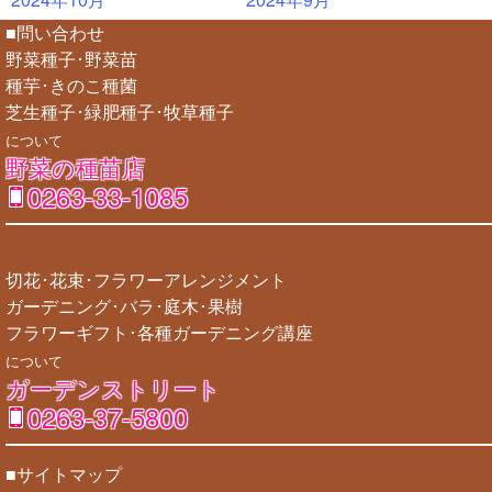
■問い合わせ
野菜種子･野菜苗
種芋･きのこ種菌
芝生種子･緑肥種子･牧草種子
について
野菜の種苗店
0263-33-1085
切花･花束･フラワーアレンジメント
ガーデニング･バラ･庭木･果樹
フラワーギフト･各種ガーデニング講座
について
ガーデンストリート
0263-37-5800
■サイトマップ