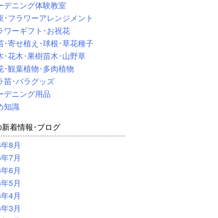
ーデニング体験教室
束･フラワーアレンジメント
ラワーギフト･お祝花
苗･寄せ植え･球根･草花種子
木･花木･果樹苗木･山野草
花･観葉植物･多肉植物
ラ苗･バラグッズ
ーデニング用品
め知識
の新着情報･ブログ
6年8月
6年7月
6年6月
6年5月
6年4月
6年3月