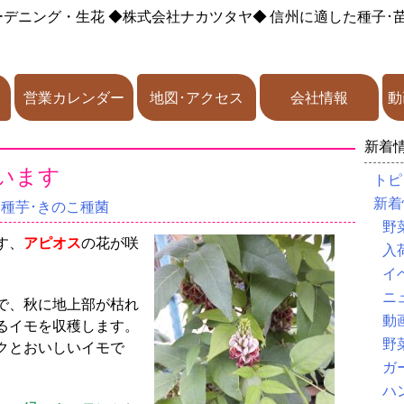
ーデニング・生花
◆株式会社ナカツタヤ◆
信州に適した種子･
営業カレンダー
地図･アクセス
会社情報
動
新着
います
トピ
新着
･種芋･きのこ種菌
野
す、
アピオス
の花が咲
入
イ
ニ
で、秋に地上部が枯れ
動
るイモを収穫します。
野
クとおいしいイモで
ガ
ハ