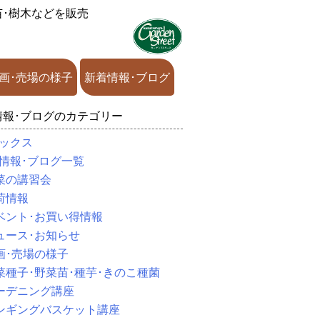
苗･樹木などを販売
画･売場の様子
新着情報･ブログ
情報･ブログのカテゴリー
ックス
情報･ブログ一覧
菜の講習会
荷情報
ベント･お買い得情報
ュース･お知らせ
画･売場の様子
菜種子･野菜苗･種芋･きのこ種菌
ーデニング講座
ンギングバスケット講座