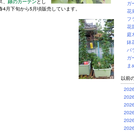
ス、
緑のカーテン
とし
ガ
春4月下旬から5月頃販売しています。
花
フ
花
庭
鉢
バ
ガ
ま
以前
202
202
202
202
202
202