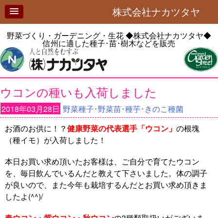
株式会社ナカツタヤ
野菜づくり・ガーデニング・生花
◆株式会社ナカツタヤ◆
信州に適した種子･苗･樹木などを販売
ウコンの種いも入荷しました
2018年03月28日
野菜種子･野菜苗･種芋･きのこ種菌
お酒のお供に！？
健康野菜の代表選手「ウコン」
の根塊
（種イモ）が入荷しました！
本日お買い求め頂いたお客様は、ご自分で育てたウコン
を、毎日飲んでいるんだと教えて下さいました。体の調子
が良いので、また今年も栽培するんだとお買い求め頂きま
したよ(^^)/
春ウコン・紫ウコン・秋ウコン
の3種類取扱いがございま