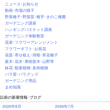
ニュース･お知らせ
動画･売場の様子
野菜種子･野菜苗･種芋･きのこ種菌
ガーデニング講座
ハンギングバスケット講座
ガーデニング体験教室
花束･フラワーアレンジメント
フラワーギフト･お祝花
花苗･寄せ植え･球根･草花種子
庭木･花木･果樹苗木･山野草
鉢花･観葉植物･多肉植物
バラ苗･バラグッズ
ガーデニング用品
まめ知識
以前の新着情報･ブログ
2026年8月
2026年7月