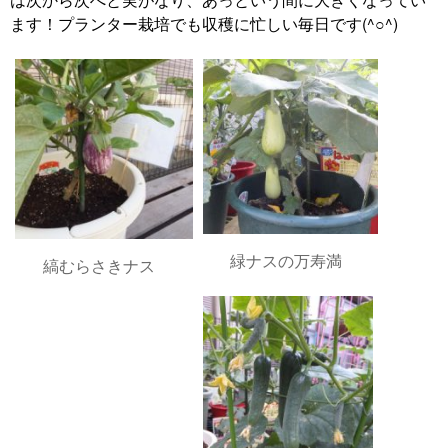
ます！プランター栽培でも収穫に忙しい毎日です(^○^)
緑ナスの万寿満
縞むらさきナス