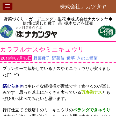
株式会社ナカツタヤ
野菜づくり・ガーデニング・生花
◆株式会社ナカツタヤ◆
信州に適した種子･苗･樹木などを販売
カラフルナスやミニキュウリ
2016年07月16日
野菜種子･野菜苗･種芋･きのこ種菌
プランターで栽培しているナスやミニキュウリが実りまし
た(*^_^*)
縞むらさき
はキレイな縞模様が素敵です！食べるのが楽し
みです！思った以上にたくさん実っている
万寿満ナス
とも
ぜひ食べ比べてみたいと思います。
行灯仕立てで栽培中のミニキュウリの
ベランダできゅうり
は次から次へと実がなり、あっという間に大きくなってい