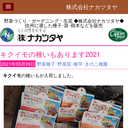
株式会社ナカツタヤ
野菜づくり・ガーデニング・生花
◆株式会社ナカツタヤ◆
信州に適した種子･苗･樹木などを販売
キクイモの種いもあります2021
2021年03月09日
野菜種子･野菜苗･種芋･きのこ種菌
キクイモ
の種いもが入荷しました。