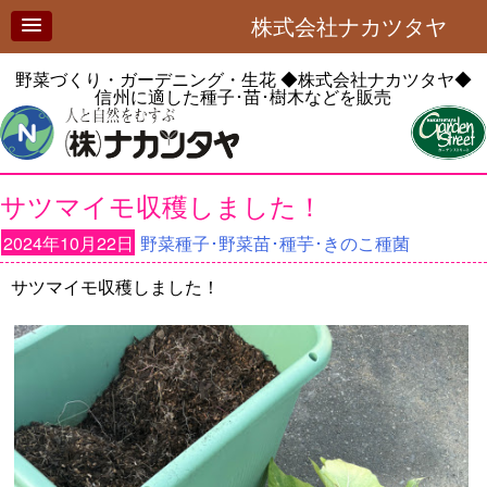
株式会社ナカツタヤ
野菜づくり・ガーデニング・生花
◆株式会社ナカツタヤ◆
信州に適した種子･苗･樹木などを販売
サツマイモ収穫しました！
2024年10月22日
野菜種子･野菜苗･種芋･きのこ種菌
サツマイモ収穫しました！