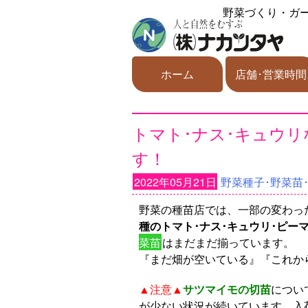
野菜づくり・ガ
ホーム
店舗･営業時間
トマト･ナス･キュウ
す！
2022年05月21日
野菜種子･野菜苗
野菜の種苗店では、一部の変わっ
種のトマト･ナス･キュウリ･ピー
菜苗
はまだまだ揃っています。
『まだ畑が空いている』『これか
▲注意▲
サツマイモの切苗
につい
が少ない状況が続いています。入