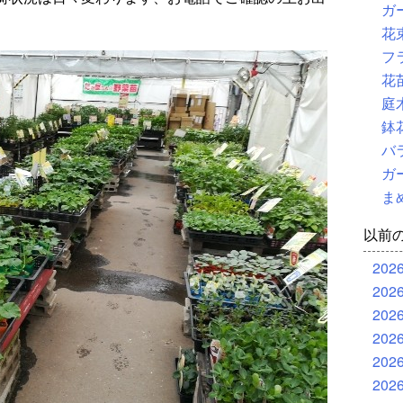
ガ
花
フ
花
庭
鉢
バ
ガ
ま
以前
202
202
202
202
202
202