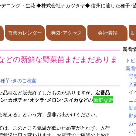
ーデニング・生花
◆株式会社ナカツタヤ◆
信州に適した種子･
営業カレンダー
地図･アクセス
会社情報
動
新着
リなどの新鮮な野菜苗まだまだありま
トピ
新着
野
･種芋･きのこ種菌
入
イ
た品種など販売終了したものがありますが、
定番品
マン･カボチャ･オクラ･メロン･スイカなど
の
新鮮な野
ニ
動
ら植える』という方、是非お出かけください。
野
ガ
ては、このところ気温が低いため苗がとれず、入荷
ハ
荷状況は日々変わります、お電話でご確認の上お出