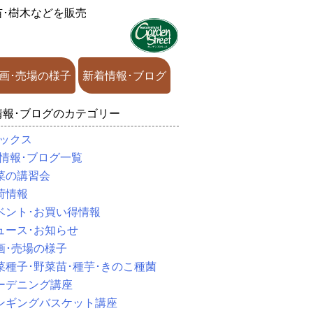
苗･樹木などを販売
画･売場の様子
新着情報･ブログ
情報･ブログのカテゴリー
ックス
情報･ブログ一覧
菜の講習会
荷情報
ベント･お買い得情報
ュース･お知らせ
画･売場の様子
菜種子･野菜苗･種芋･きのこ種菌
ーデニング講座
ンギングバスケット講座