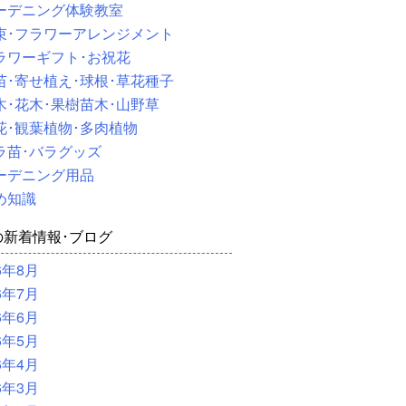
ーデニング体験教室
束･フラワーアレンジメント
ラワーギフト･お祝花
苗･寄せ植え･球根･草花種子
木･花木･果樹苗木･山野草
花･観葉植物･多肉植物
ラ苗･バラグッズ
ーデニング用品
め知識
の新着情報･ブログ
6年8月
6年7月
6年6月
6年5月
6年4月
6年3月