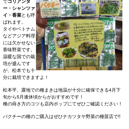
で
コリアンダ
ー・シャンツァ
イ・香菜
とも呼
ばれます。
タイやベトナム
などアジア料理
には欠かせない
香味野菜です。
温暖な国での栽
培が盛んです
が、松本でも十
分に栽培できますよ！
松本平、露地での種まきは地温が十分に確保できる4月下
旬から5月連休頃からがおすすめです！
種の蒔き方のコツも店内ポップにてぜひご確認ください！
パクチーの種のご購入はぜひナカツタヤ野菜の種苗店で!!