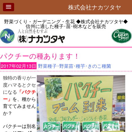
株式会社ナカツタヤ
野菜づくり・ガーデニング・生花
◆株式会社ナカツタヤ◆
信州に適した種子･苗･樹木などを販売
パクチーの種あります！
2017年02月13日
野菜種子･野菜苗･種芋･きのこ種菌
独特の香りが一
度ハマるとクセ
になる
「パクチ
ー」
を、種から
育ててみません
か？
パクチーは別名