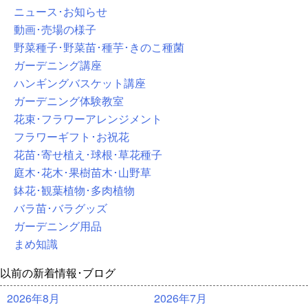
ニュース･お知らせ
動画･売場の様子
野菜種子･野菜苗･種芋･きのこ種菌
ガーデニング講座
ハンギングバスケット講座
ガーデニング体験教室
花束･フラワーアレンジメント
フラワーギフト･お祝花
花苗･寄せ植え･球根･草花種子
庭木･花木･果樹苗木･山野草
鉢花･観葉植物･多肉植物
バラ苗･バラグッズ
ガーデニング用品
まめ知識
以前の新着情報･ブログ
2026年8月
2026年7月