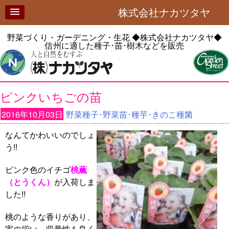
株式会社ナカツタヤ
野菜づくり・ガーデニング・生花
◆株式会社ナカツタヤ◆
信州に適した種子･苗･樹木などを販売
ピンクいちごの苗
2016年10月03日
野菜種子･野菜苗･種芋･きのこ種菌
なんてかわいいのでしょ
う!!
ピンク色のイチゴ
桃薫
（とうくん）
が入荷しま
した!!
桃のような香りがあり、
実の揃い、収量性も良く