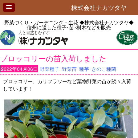
株式会社ナカツタヤ
野菜づくり・ガーデニング・生花
◆株式会社ナカツタヤ◆
信州に適した種子･苗･樹木などを販売
ブロッコリーの苗入荷しました
2022年04月06日
野菜種子･野菜苗･種芋･きのこ種菌
ブロッコリー、カリフラワーなど葉物野菜の苗が続々入荷
しています！