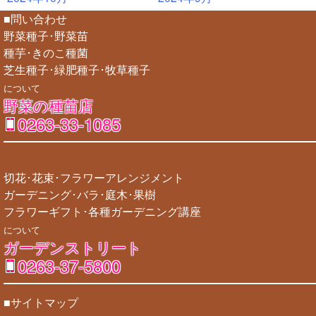
■問い合わせ
野菜種子･野菜苗
種芋･きのこ種菌
芝生種子･緑肥種子･牧草種子
について
野菜の種苗店
0263-33-1085
切花･花束･フラワーアレンジメント
ガーデニング･バラ･庭木･果樹
フラワーギフト･各種ガーデニング講座
について
ガーデンストリート
0263-37-5800
■サイトマップ