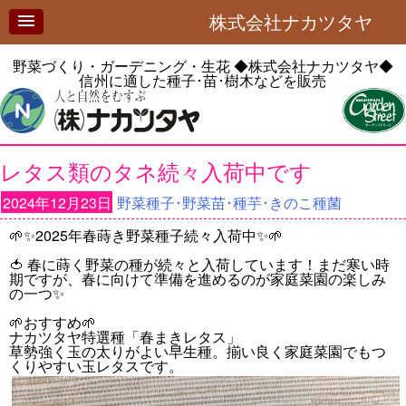
株式会社ナカツタヤ
野菜づくり・ガーデニング・生花
◆株式会社ナカツタヤ◆
信州に適した種子･苗･樹木などを販売
レタス類のタネ続々入荷中です
2024年12月23日
野菜種子･野菜苗･種芋･きのこ種菌
🌱✨2025年春蒔き野菜種子続々入荷中✨🌱
🍅 春に蒔く野菜の種が続々と入荷しています！まだ寒い時
期ですが、春に向けて準備を進めるのが家庭菜園の楽しみ
の一つ✨
🌱おすすめ🌱
ナカツタヤ特選種「春まきレタス」
草勢強く玉の太りがよい早生種。揃い良く家庭菜園でもつ
くりやすい玉レタスです。