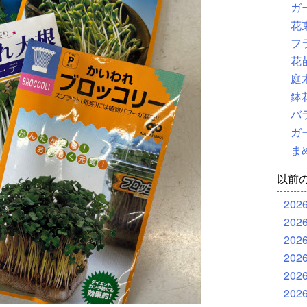
ガ
花
フ
花
庭
鉢
バ
ガ
ま
以前
202
202
202
202
202
202