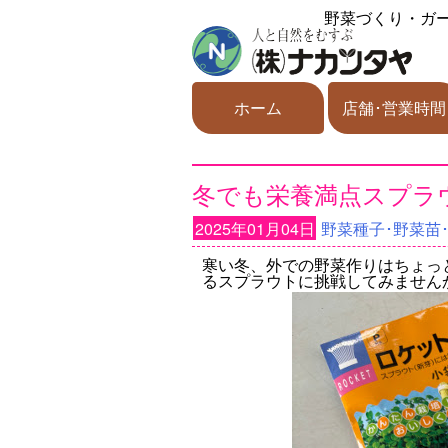
野菜づくり・ガ
ホーム
店舗･営業時間
冬でも栄養満点スプラ
2025年01月04日
野菜種子･野菜苗
寒い冬、外での野菜作りはちょっ
るスプラウトに挑戦してみませんか