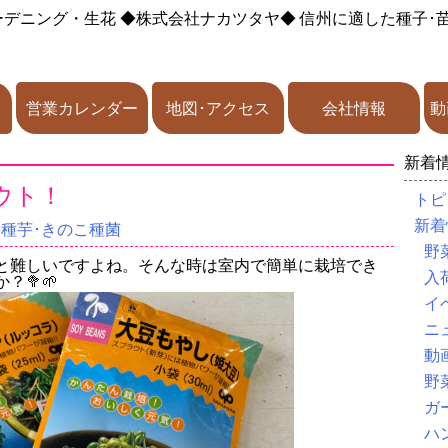
ーデニング・生花
◆株式会社ナカツタヤ◆
信州に適した種子･
営業カレンダー
地図･アクセス
会社情報
動
新着
ウト！
トピ
新着
･種芋･きのこ種菌
野
と難しいですよね。そんな時は室内で簡単に栽培でき
入
？🥦🌱
イ
ニ
動
野
ガ
ハ