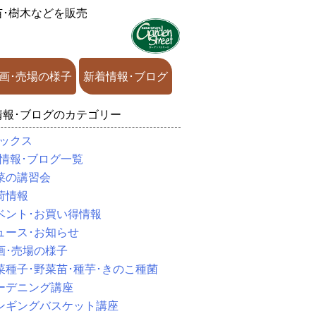
苗･樹木などを販売
画･売場の様子
新着情報･ブログ
情報･ブログのカテゴリー
ックス
情報･ブログ一覧
菜の講習会
荷情報
ベント･お買い得情報
ュース･お知らせ
画･売場の様子
菜種子･野菜苗･種芋･きのこ種菌
ーデニング講座
ンギングバスケット講座