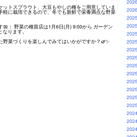
202
ケットスプラウト、大豆もやしの種をご用意していま
202
手軽に栽培できるので、冬でも新鮮で栄養満点な野菜
202
202
： 野菜の種苗店は1月6日(月) 9:00から ガーデン
らとなります。
202
た野菜づくりを楽しんでみてはいかがですか？🌿✨
202
202
202
202
202
202
202
202
202
202
202
202
202