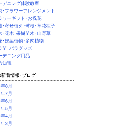
ーデニング体験教室
束･フラワーアレンジメント
ラワーギフト･お祝花
苗･寄せ植え･球根･草花種子
木･花木･果樹苗木･山野草
花･観葉植物･多肉植物
ラ苗･バラグッズ
ーデニング用品
め知識
の新着情報･ブログ
6年8月
6年7月
6年6月
6年5月
6年4月
6年3月