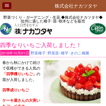
株式会社ナカツタヤ
野菜づくり・ガーデニング・生花
◆株式会社ナカツタヤ◆
信州に適した種子･苗･樹木などを販売
四季なりいちご入荷しました！
2016年10月01日
野菜種子･野菜苗･種芋･きのこ種菌
春から秋にかけて続け
て収穫ができる人気の
「四季穫りいちご」
の
苗が入荷しました。
四季成りいちご
ケーキ屋さんの大実い
ちご ペチカ