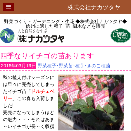
株式会社ナカツタヤ
野菜づくり・ガーデニング・生花
◆株式会社ナカツタヤ◆
信州に適した種子･苗･樹木などを販売
四季なりイチゴの苗あります
2016年03月19日
野菜種子･野菜苗･種芋･きのこ種菌
秋の植え付けシーズンに
は早々に完売してしまっ
たイチゴ苗「
ドルチェベ
リー
」この春も入荷しま
した!!
完売になってしまうほど
の魅力・・・それはあま
～いイチゴが長～く収穫