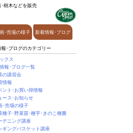
苗･樹木などを販売
画･売場の様子
新着情報･ブログ
情報･ブログのカテゴリー
ックス
情報･ブログ一覧
菜の講習会
荷情報
ベント･お買い得情報
ュース･お知らせ
画･売場の様子
菜種子･野菜苗･種芋･きのこ種菌
ーデニング講座
ンギングバスケット講座