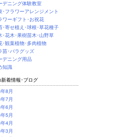
ーデニング体験教室
束･フラワーアレンジメント
ラワーギフト･お祝花
苗･寄せ植え･球根･草花種子
木･花木･果樹苗木･山野草
花･観葉植物･多肉植物
ラ苗･バラグッズ
ーデニング用品
め知識
の新着情報･ブログ
6年8月
6年7月
6年6月
6年5月
6年4月
6年3月