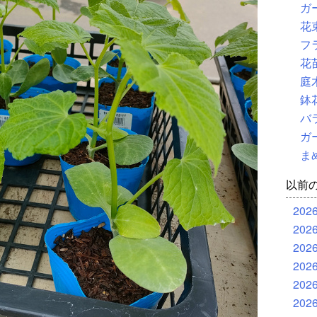
ガ
花
フ
花
庭
鉢
バ
ガ
ま
以前
202
202
202
202
202
202