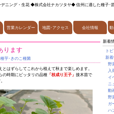
ーデニング・生花
◆株式会社ナカツタヤ◆
信州に適した種子･
営業カレンダー
地図･アクセス
会社情報
動
新着
あります
トピ
新着
･種芋･きのこ種菌
野
えとはずらしてこれから植えて秋まで楽しめます。
入
らの時期にピッタリの品種
「枝成り王子」
接木苗で
イ
す。
ニ
動
野
ガ
ハ