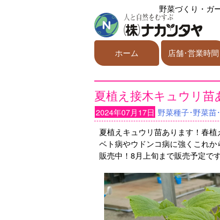
野菜づくり・ガ
ホーム
店舗･営業時間
夏植え接木キュウリ苗
2024年07月17日
野菜種子･野菜苗
夏植えキュウリ苗あります！春植
ベト病やウドンコ病に強くこれか
販売中！8月上旬まで販売予定で