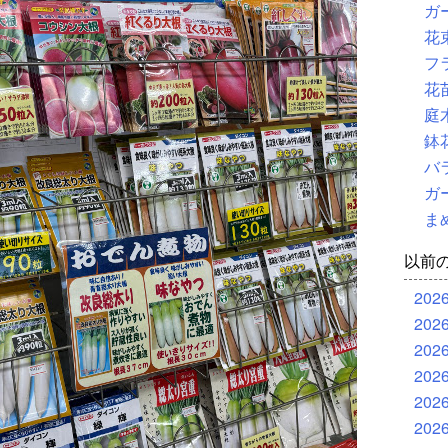
ガ
花
フ
花
庭
鉢
バ
ガ
ま
以前
202
202
202
202
202
202