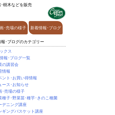
苗･樹木などを販売
画･売場の様子
新着情報･ブログ
情報･ブログのカテゴリー
ックス
情報･ブログ一覧
菜の講習会
荷情報
ベント･お買い得情報
ュース･お知らせ
画･売場の様子
菜種子･野菜苗･種芋･きのこ種菌
ーデニング講座
ンギングバスケット講座