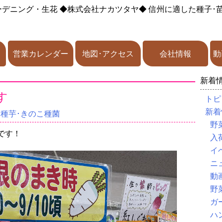
ーデニング・生花
◆株式会社ナカツタヤ◆
信州に適した種子･
営業カレンダー
地図･アクセス
会社情報
動
新着
す
トピ
新着
･種芋･きのこ種菌
野
です！
入
イ
ニ
動
野
ガ
ハ