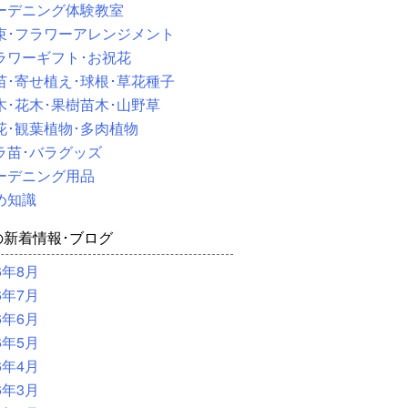
ーデニング体験教室
束･フラワーアレンジメント
ラワーギフト･お祝花
苗･寄せ植え･球根･草花種子
木･花木･果樹苗木･山野草
花･観葉植物･多肉植物
ラ苗･バラグッズ
ーデニング用品
め知識
の新着情報･ブログ
6年8月
6年7月
6年6月
6年5月
6年4月
6年3月