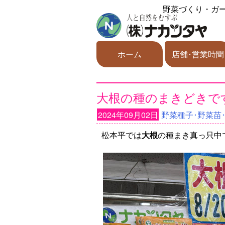
野菜づくり・ガ
ホーム
店舗･営業時間
大根の種のまきどきで
2024年09月02日
野菜種子･野菜苗
松本平では
大根
の種まき真っ只中