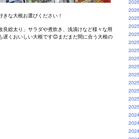
202
202
好きな大根お選びください！
202
202
改良総太り」サラダや煮炊き、浅漬けなど様々な用
202
も遅くおいしい大根です😊まだまだ間に合う大根の
202
202
202
202
202
202
202
202
202
202
202
202
202