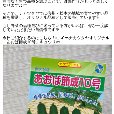
無理なく育つ品種を選ぶことで、野菜作りがもっと楽しく
なりますよ🌱
そこで、ナカツタヤでは信州・松本の地域で育てやすい品
種を厳選し、オリジナル品種として販売しています✨
もし野菜の品種選びに迷っている方がいれば、ぜひ一度試
していただきたい自信作です💚
今日ご紹介するのはこちら！👉🌱🥒ナカツタヤオリジナル
「あおば節成10号」キュウリ🥒