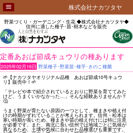
株式会社ナカツタヤ
野菜づくり・ガーデニング・生花
◆株式会社ナカツタヤ◆
信州に適した種子･苗･樹木などを販売
定番あおば節成キュウリの種あります
2025年02月16日
野菜種子･野菜苗･種芋･きのこ種菌
🌱【ナカツタヤオリジナル品種 あおば節成10号キュウ
リ】販売中！🌱
「テレビや本で紹介されているとおりに野菜を育ててみた
けど、うまくいかなかった…」そんな経験ありませんか？
🤔
うまく野菜が育たない原因の一つとして、種まきや植え付
けの時期がずれていることが考えられます。信州・松本は
寒い時期が長いため、種まきや苗の植え付けには特に注意
が必要です。また、南北に長い信州では地域ごとに気候が
異なるため、土壌や気候に合わせた品種選びも重要です。