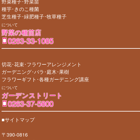
野菜種子･野菜苗
種芋･きのこ種菌
芝生種子･緑肥種子･牧草種子
について
野菜の種苗店
0263-33-1085
切花･花束･フラワーアレンジメント
ガーデニング･バラ･庭木･果樹
フラワーギフト･各種ガーデニング講座
について
ガーデンストリート
0263-37-5800
■サイトマップ
〒390-0816