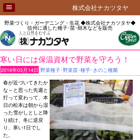
株式会社ナカツタヤ
野菜づくり・ガーデニング・生花
◆株式会社ナカツタヤ◆
信州に適した種子･苗･樹木などを販売
寒い日には保温資材で野菜を守ろう！
2016年03月14日
野菜種子･野菜苗･種芋･きのこ種菌
春が近づいてきたか
な～と思った先週と
打って変わって、本
日の松本は朝から湿
った雪がしとしと降
り続け、冬に逆戻
り、寒い1日でし
た。