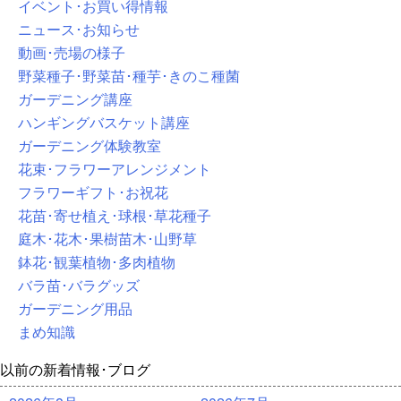
イベント･お買い得情報
ニュース･お知らせ
動画･売場の様子
野菜種子･野菜苗･種芋･きのこ種菌
ガーデニング講座
ハンギングバスケット講座
ガーデニング体験教室
花束･フラワーアレンジメント
フラワーギフト･お祝花
花苗･寄せ植え･球根･草花種子
庭木･花木･果樹苗木･山野草
鉢花･観葉植物･多肉植物
バラ苗･バラグッズ
ガーデニング用品
まめ知識
以前の新着情報･ブログ