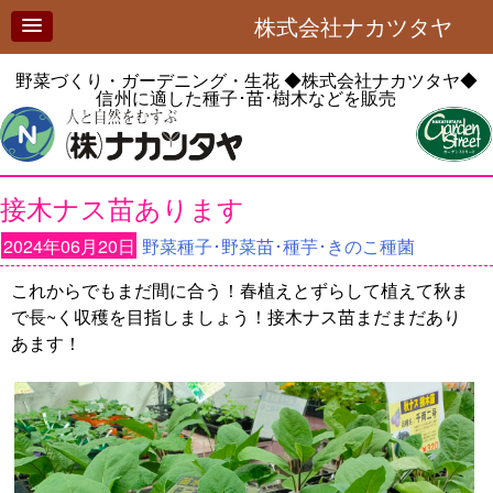
株式会社ナカツタヤ
野菜づくり・ガーデニング・生花
◆株式会社ナカツタヤ◆
信州に適した種子･苗･樹木などを販売
接木ナス苗あります
2024年06月20日
野菜種子･野菜苗･種芋･きのこ種菌
これからでもまだ間に合う！春植えとずらして植えて秋ま
で長~く収穫を目指しましょう！接木ナス苗まだまだあり
あます！