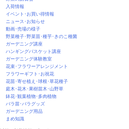
入荷情報
イベント･お買い得情報
ニュース･お知らせ
動画･売場の様子
野菜種子･野菜苗･種芋･きのこ種菌
ガーデニング講座
ハンギングバスケット講座
ガーデニング体験教室
花束･フラワーアレンジメント
フラワーギフト･お祝花
花苗･寄せ植え･球根･草花種子
庭木･花木･果樹苗木･山野草
鉢花･観葉植物･多肉植物
バラ苗･バラグッズ
ガーデニング用品
まめ知識