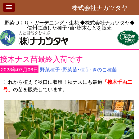
株式会社ナカツタヤ
野菜づくり・ガーデニング・生花
◆株式会社ナカツタヤ◆
信州に適した種子･苗･樹木などを販売
接木ナス苗最終入荷です
2023年07月06日
野菜種子･野菜苗･種芋･きのこ種菌
これから植えて秋口に収穫！秋ナスにも最適
「接木千両二
号」
の苗を販売しています。