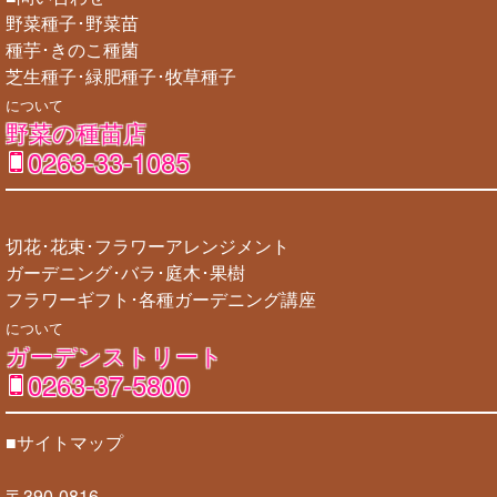
野菜種子･野菜苗
種芋･きのこ種菌
芝生種子･緑肥種子･牧草種子
について
野菜の種苗店
0263-33-1085
切花･花束･フラワーアレンジメント
ガーデニング･バラ･庭木･果樹
フラワーギフト･各種ガーデニング講座
について
ガーデンストリート
0263-37-5800
■サイトマップ
〒390-0816