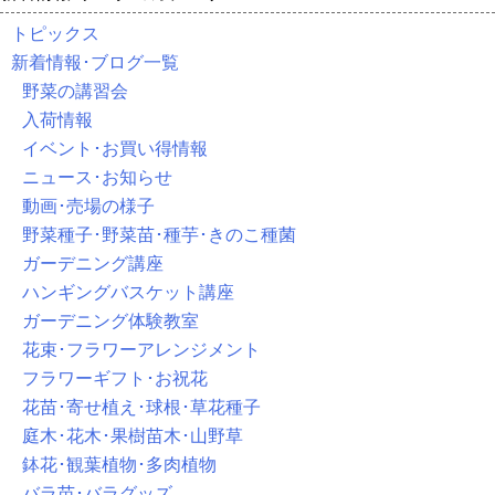
トピックス
新着情報･ブログ一覧
野菜の講習会
入荷情報
イベント･お買い得情報
ニュース･お知らせ
動画･売場の様子
野菜種子･野菜苗･種芋･きのこ種菌
ガーデニング講座
ハンギングバスケット講座
ガーデニング体験教室
花束･フラワーアレンジメント
フラワーギフト･お祝花
花苗･寄せ植え･球根･草花種子
庭木･花木･果樹苗木･山野草
鉢花･観葉植物･多肉植物
バラ苗･バラグッズ