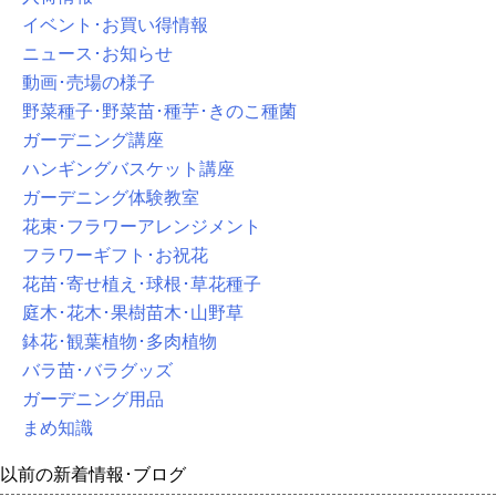
イベント･お買い得情報
ニュース･お知らせ
動画･売場の様子
野菜種子･野菜苗･種芋･きのこ種菌
ガーデニング講座
ハンギングバスケット講座
ガーデニング体験教室
花束･フラワーアレンジメント
フラワーギフト･お祝花
花苗･寄せ植え･球根･草花種子
庭木･花木･果樹苗木･山野草
鉢花･観葉植物･多肉植物
バラ苗･バラグッズ
ガーデニング用品
まめ知識
以前の新着情報･ブログ