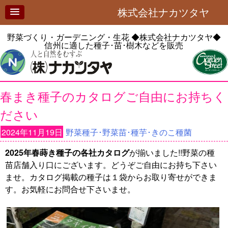
株式会社ナカツタヤ
野菜づくり・ガーデニング・生花
◆株式会社ナカツタヤ◆
信州に適した種子･苗･樹木などを販売
春まき種子のカタログご自由にお持ちく
ださい
2024年11月19日
野菜種子･野菜苗･種芋･きのこ種菌
2025年春蒔き種子の各社カタログ
が揃いました!!野菜の種
苗店舗入り口にございます。どうぞご自由にお持ち下さい
ませ。カタログ掲載の種子は１袋からお取り寄せができま
す。お気軽にお問合せ下さいませ。