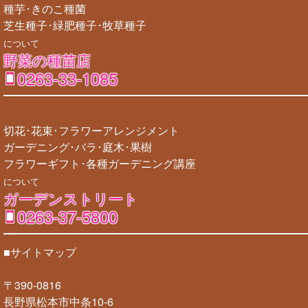
種芋･きのこ種菌
芝生種子･緑肥種子･牧草種子
について
野菜の種苗店
0263-33-1085
切花･花束･フラワーアレンジメント
ガーデニング･バラ･庭木･果樹
フラワーギフト･各種ガーデニング講座
について
ガーデンストリート
0263-37-5800
■サイトマップ
〒390-0816
長野県松本市中条10-6