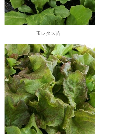
玉レタス苗