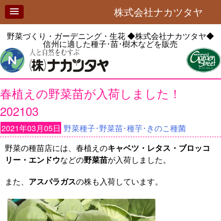
株式会社ナカツタヤ
野菜づくり・ガーデニング・生花
◆株式会社ナカツタヤ◆
信州に適した種子･苗･樹木などを販売
春植えの野菜苗が入荷しました！
202103
2021年03月05日
野菜種子･野菜苗･種芋･きのこ種菌
野菜の種苗店には、春植えの
キャベツ・レタス・ブロッコ
リー・エンドウ
などの
野菜苗
が入荷しました。
また、
アスパラガス
の株も入荷しています。