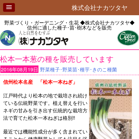
株式会社ナカツタヤ
野菜づくり・ガーデニング・生花
◆株式会社ナカツタヤ◆
信州に適した種子･苗･樹木などを販売
松本一本葱の種を販売しています
2016年08月19日
野菜種子･野菜苗･種芋･きのこ種菌
信州松本名産 「松本一本ねぎ」
江戸時代より松本の地で栽培され続け
ている伝統野菜です。植え替えを行い
ネギの甘みを引き出す伝統的な栽培方
法で育てた松本一本ねぎは格別!!
最近では機能性成分が多く含まれてい
ることから健康野菜としても注目を浴