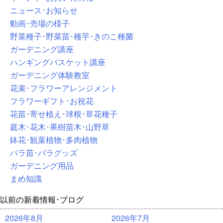
ニュース･お知らせ
動画･売場の様子
野菜種子･野菜苗･種芋･きのこ種菌
ガーデニング講座
ハンギングバスケット講座
ガーデニング体験教室
花束･フラワーアレンジメント
フラワーギフト･お祝花
花苗･寄せ植え･球根･草花種子
庭木･花木･果樹苗木･山野草
鉢花･観葉植物･多肉植物
バラ苗･バラグッズ
ガーデニング用品
まめ知識
以前の新着情報･ブログ
2026年8月
2026年7月