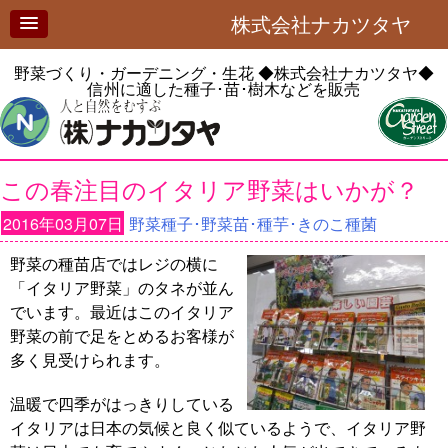
株式会社ナカツタヤ
野菜づくり・ガーデニング・生花
◆株式会社ナカツタヤ◆
信州に適した種子･苗･樹木などを販売
この春注目のイタリア野菜はいかが？
2016年03月07日
野菜種子･野菜苗･種芋･きのこ種菌
野菜の種苗店ではレジの横に
「イタリア野菜」のタネが並ん
でいます。最近はこのイタリア
野菜の前で足をとめるお客様が
多く見受けられます。
温暖で四季がはっきりしている
イタリアは日本の気候と良く似ているようで、イタリア野