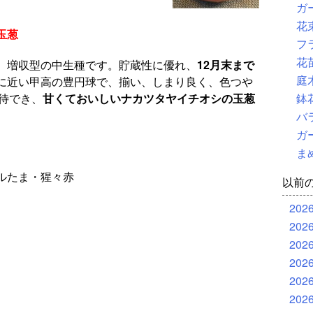
ガ
花
玉葱
フ
花
、増収型の中生種です。貯蔵性に優れ、
12月末まで
庭
に近い甲高の豊円球で、揃い、しまり良く、色つや
期待でき、
甘くておいしいナカツタヤイチオシの玉葱
鉢
バ
ガ
ま
ルたま・猩々赤
以前
202
202
202
202
202
202