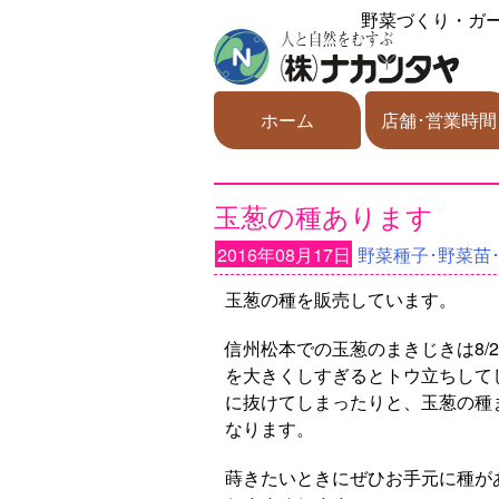
野菜づくり・ガ
ホーム
店舗･営業時間
玉葱の種あります
2016年08月17日
野菜種子･野菜苗
玉葱の種を販売しています。
信州松本での玉葱のまきじきは8/2
を大きくしすぎるとトウ立ちして
に抜けてしまったりと、玉葱の種
なります。
蒔きたいときにぜひお手元に種が