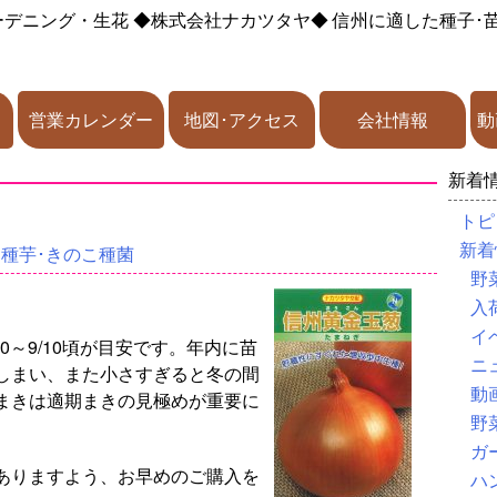
ーデニング・生花
◆株式会社ナカツタヤ◆
信州に適した種子･
営業カレンダー
地図･アクセス
会社情報
動
新着
トピ
新着
･種芋･きのこ種菌
野
入
イ
0～9/10頃が目安です。年内に苗
ニ
しまい、また小さすぎると冬の間
動
まきは適期まきの見極めが重要に
野
ガ
ありますよう、お早めのご購入を
ハ