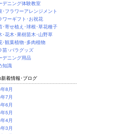
ーデニング体験教室
束･フラワーアレンジメント
ラワーギフト･お祝花
苗･寄せ植え･球根･草花種子
木･花木･果樹苗木･山野草
花･観葉植物･多肉植物
ラ苗･バラグッズ
ーデニング用品
め知識
の新着情報･ブログ
6年8月
6年7月
6年6月
6年5月
6年4月
6年3月