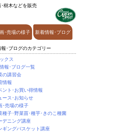
苗･樹木などを販売
画･売場の様子
新着情報･ブログ
情報･ブログのカテゴリー
ックス
情報･ブログ一覧
菜の講習会
荷情報
ベント･お買い得情報
ュース･お知らせ
画･売場の様子
菜種子･野菜苗･種芋･きのこ種菌
ーデニング講座
ンギングバスケット講座