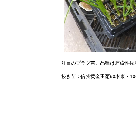
注目のプラグ苗、品種は貯蔵性抜
抜き苗：信州黄金玉葱50本束・10