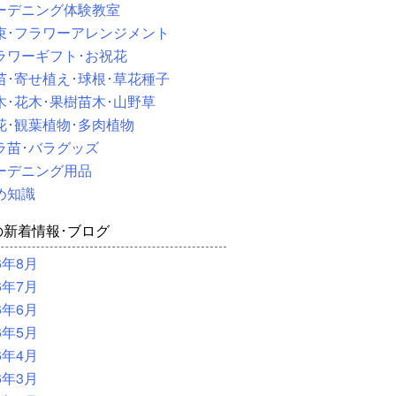
ーデニング体験教室
束･フラワーアレンジメント
ラワーギフト･お祝花
苗･寄せ植え･球根･草花種子
木･花木･果樹苗木･山野草
花･観葉植物･多肉植物
ラ苗･バラグッズ
ーデニング用品
め知識
の新着情報･ブログ
6年8月
6年7月
6年6月
6年5月
6年4月
6年3月