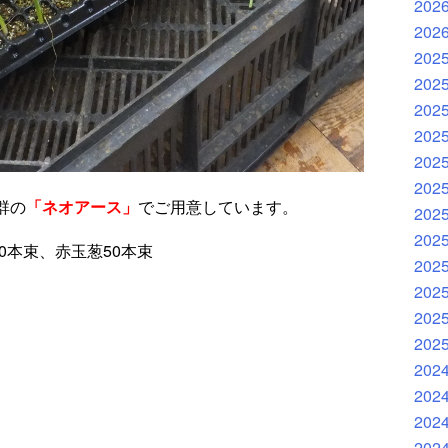
202
202
202
202
202
202
202
202
群の
「ネオアース」
でご用意しています。
202
202
0本束、赤玉葱50本束
202
202
202
202
202
202
202
202