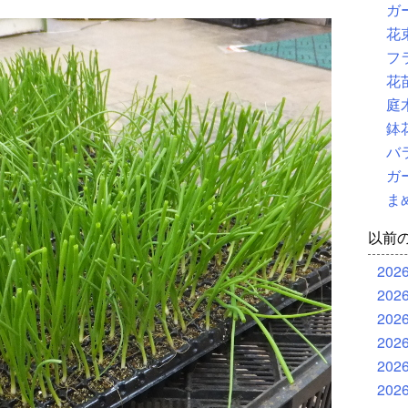
ガ
花
フ
花
庭
鉢
バ
ガ
ま
以前
202
202
202
202
202
202