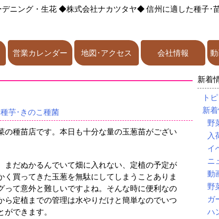
ーデニング・生花
◆株式会社ナカツタヤ◆
信州に適した種子･
営業カレンダー
地図･アクセス
会社情報
動
新着
トピ
新着
･種芋･きのこ種菌
野
菜の種苗店です。本日も十分な量の玉葱苗がござい
入
イ
ニ
。まだぬかるんでいて畑に入れない、定植の予定が
動
かく買ってきた玉葱を無駄にしてしまうことありま
野
グって意外と難しいですよね。そんな時に便利なの
ガ
から定植までの管理は水やりだけと簡単なのでいつ
とができます。
ハ