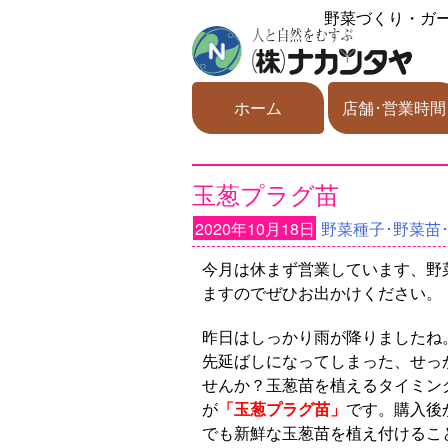
野菜づくり・ガ
ホーム
店舗･営業時間
玉葱プラグ苗
2020年10月18日
野菜種子･野菜苗
今月は休まず営業しています、野
ますのでぜひお出かけください。
昨日はしっかり雨が降りましたね
先延ばしになってしまった、せっ
せんか？玉葱苗を植えるタイミン
が
「玉葱プラグ苗」
です。購入後
でも新鮮な玉葱苗を植え付けるこ