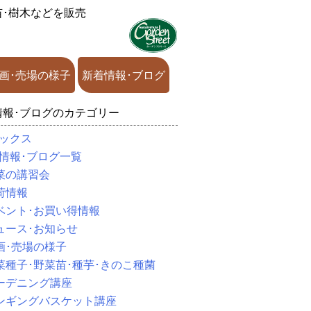
苗･樹木などを販売
画･売場の様子
新着情報･ブログ
情報･ブログのカテゴリー
ックス
情報･ブログ一覧
菜の講習会
荷情報
ベント･お買い得情報
ュース･お知らせ
画･売場の様子
菜種子･野菜苗･種芋･きのこ種菌
ーデニング講座
ンギングバスケット講座