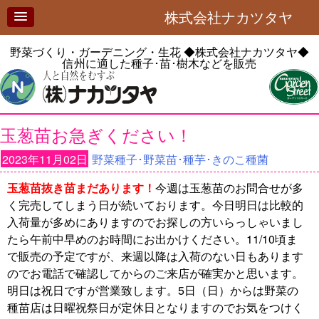
株式会社ナカツタヤ
野菜づくり・ガーデニング・生花
◆株式会社ナカツタヤ◆
信州に適した種子･苗･樹木などを販売
玉葱苗お急ぎください！
2023年11月02日
野菜種子･野菜苗･種芋･きのこ種菌
玉葱苗抜き苗まだあります！
今週は玉葱苗のお問合せが多
く完売してしまう日が続いております。今日明日は比較的
入荷量が多めにありますのでお探しの方いらっしゃいまし
たら午前中早めのお時間にお出かけください。11/10頃ま
で販売の予定ですが、来週以降は入荷のない日もあります
のでお電話で確認してからのご来店が確実かと思います。
明日は祝日ですが営業致します。5日（日）からは野菜の
種苗店は日曜祝祭日が定休日となりますのでお気をつけく