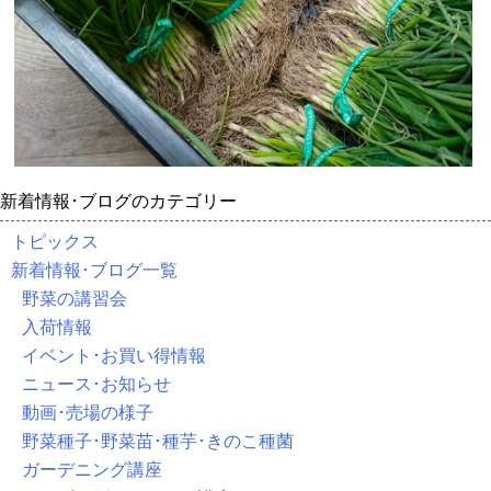
新着情報･ブログのカテゴリー
トピックス
新着情報･ブログ一覧
野菜の講習会
入荷情報
イベント･お買い得情報
ニュース･お知らせ
動画･売場の様子
野菜種子･野菜苗･種芋･きのこ種菌
ガーデニング講座