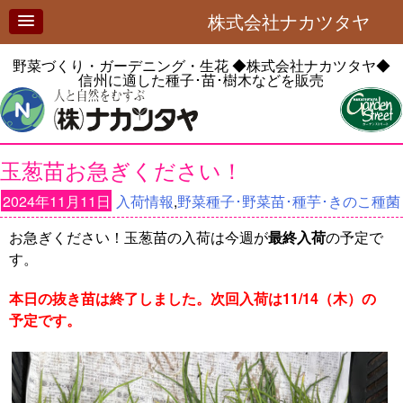
株式会社ナカツタヤ
野菜づくり・ガーデニング・生花
◆株式会社ナカツタヤ◆
信州に適した種子･苗･樹木などを販売
玉葱苗お急ぎください！
2024年11月11日
入荷情報
,
野菜種子･野菜苗･種芋･きのこ種菌
お急ぎください！玉葱苗の入荷は今週が
最終入荷
の予定で
す。
本日の抜き苗は終了しました。次回入荷は11/14（木）の
予定です。