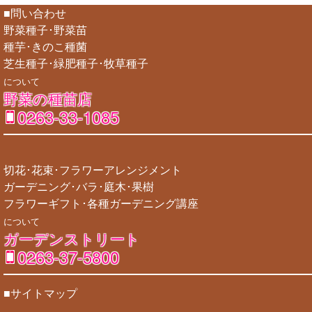
■問い合わせ
野菜種子･野菜苗
種芋･きのこ種菌
芝生種子･緑肥種子･牧草種子
について
野菜の種苗店
0263-33-1085
切花･花束･フラワーアレンジメント
ガーデニング･バラ･庭木･果樹
フラワーギフト･各種ガーデニング講座
について
ガーデンストリート
0263-37-5800
■サイトマップ