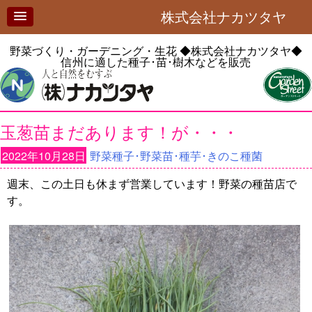
株式会社ナカツタヤ
野菜づくり・ガーデニング・生花
◆株式会社ナカツタヤ◆
信州に適した種子･苗･樹木などを販売
玉葱苗まだあります！が・・・
2022年10月28日
野菜種子･野菜苗･種芋･きのこ種菌
週末、この土日も休まず営業しています！野菜の種苗店で
す。