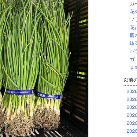
ガ
花
フ
花
庭
鉢
バ
ガ
ま
以前
202
202
202
202
202
202