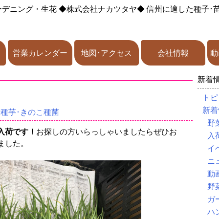
ーデニング・生花
◆株式会社ナカツタヤ◆
信州に適した種子･
営業カレンダー
地図･アクセス
会社情報
動
新着
トピ
新着
･種芋･きのこ種菌
野
入荷です！
お探しの方いらっしゃいましたらぜひお
入
ました。
イ
ニ
動
野
ガ
ハ