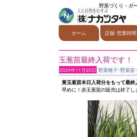
野菜づくり・ガ
ホーム
店舗･営業時間
玉葱苗最終入荷です！
2024年11月20日
野菜種子･野菜苗
黄玉葱苗本日入荷分をもって最終
早めに！赤玉葱苗の販売は終了し