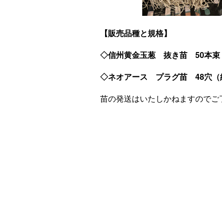
【販売品種と規格】
◇信州黄金玉葱 抜き苗 50本束・
◇ネオアース プラグ苗 48穴（約4
苗の発送はいたしかねますのでご