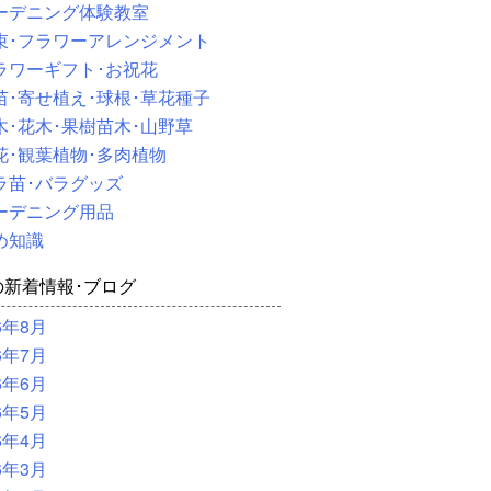
ーデニング体験教室
束･フラワーアレンジメント
ラワーギフト･お祝花
苗･寄せ植え･球根･草花種子
木･花木･果樹苗木･山野草
花･観葉植物･多肉植物
ラ苗･バラグッズ
ーデニング用品
め知識
の新着情報･ブログ
6年8月
6年7月
6年6月
6年5月
6年4月
6年3月