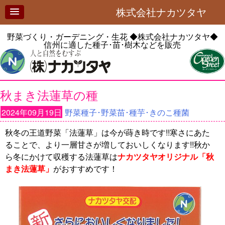
株式会社ナカツタヤ
野菜づくり・ガーデニング・生花
◆株式会社ナカツタヤ◆
信州に適した種子･苗･樹木などを販売
秋まき法蓮草の種
2024年09月19日
野菜種子･野菜苗･種芋･きのこ種菌
秋冬の王道野菜「法蓮草」は今が蒔き時です!!寒さにあた
ることで、より一層甘さが増しておいしくなります!!秋か
ら冬にかけて収穫する法蓮草は
ナカツタヤオリジナル「秋
まき法蓮草」
がおすすめです！