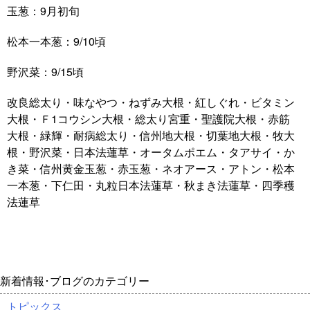
玉葱：9月初旬
松本一本葱：9/10頃
野沢菜：9/15頃
改良総太り・味なやつ・ねずみ大根・紅しぐれ・ビタミン
大根・Ｆ1コウシン大根・総太り宮重・聖護院大根・赤筋
大根・緑輝・耐病総太り・信州地大根・切葉地大根・牧大
根・野沢菜・日本法蓮草・オータムポエム・タアサイ・か
き菜・信州黄金玉葱・赤玉葱・ネオアース・アトン・松本
一本葱・下仁田・丸粒日本法蓮草・秋まき法蓮草・四季穫
法蓮草
新着情報･ブログのカテゴリー
トピックス