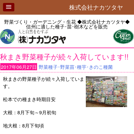
株式会社ナカツタヤ
野菜づくり・ガーデニング・生花
◆株式会社ナカツタヤ◆
信州に適した種子･苗･樹木などを販売
秋まき野菜種子が続々入荷しています!!
2017年06月27日
野菜種子･野菜苗･種芋･きのこ種菌
秋まきの野菜種子が続々入荷していま
す。
松本での種まき時期目安
大根：8月下旬～9月初旬
地大根：8月下旬頃