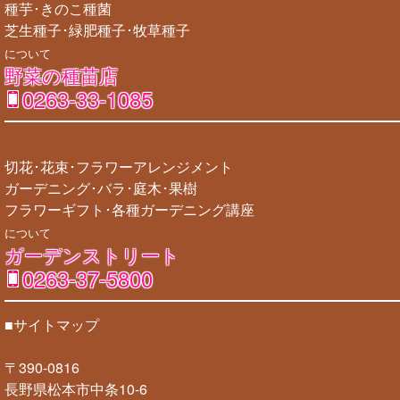
種芋･きのこ種菌
芝生種子･緑肥種子･牧草種子
について
野菜の種苗店
0263-33-1085
切花･花束･フラワーアレンジメント
ガーデニング･バラ･庭木･果樹
フラワーギフト･各種ガーデニング講座
について
ガーデンストリート
0263-37-5800
■サイトマップ
〒390-0816
長野県松本市中条10-6